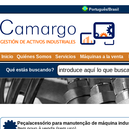
Português/Brasil
Inicio
Quiénes Somos
Servicios
Máquinas a la venta
Qué estás buscando?
Peça/acessório para manutenção de máquina indust
Item novo à venda (sem uso)