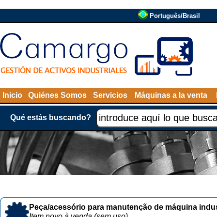
Português/Brasil
Inicio
Quiénes Somos
Servicios
Máquinas a la venta
Qué estás buscando?
Peça/acessório para manutenção de máquina indust
Item novo à venda (sem uso)