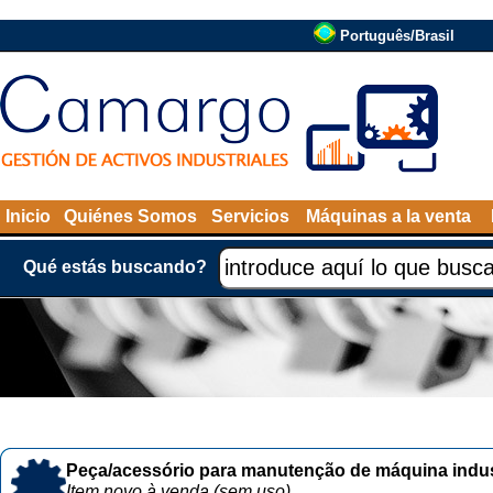
Português/Brasil
Inicio
Quiénes Somos
Servicios
Máquinas a la venta
Qué estás buscando?
Peça/acessório para manutenção de máquina indust
Item novo à venda (sem uso)