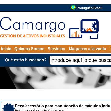
Português/Brasil
Inicio
Quiénes Somos
Servicios
Máquinas a la venta
Qué estás buscando?
Peça/acessório para manutenção de máquina indust
Item novo à venda (sem uso)