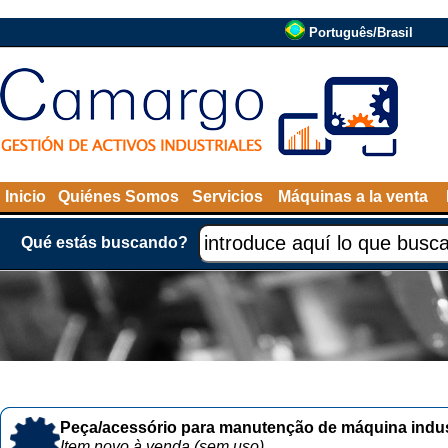
Português/Brasil
Inicio
Quiénes Somos
Servicios
Máquinas a la venta
Qué estás buscando?
Peça/acessório para manutenção de máquina indust
Item novo à venda (sem uso)