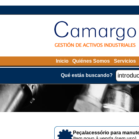
Inicio
Quiénes Somos
Servicios
Qué estás buscando?
Peça/acessório para manute
Item novo à venda (sem uso)