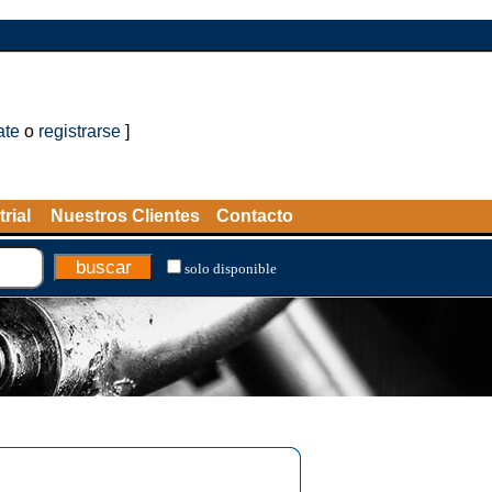
ate
o
registrarse
]
rial
Nuestros Clientes
Contacto
solo disponible