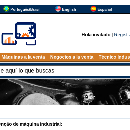
Português/Brasil
English
Español
Hola invitado
[
Registr
Máquinas a la venta
Negocios a la venta
Técnico Indust
nção de máquina industrial: