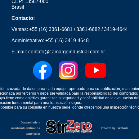
CEP: 13567-060
Brasil
Contacto:
Ventas:
+55 (16) 3361-6681
/
3361-6682
/
3419-4644
Administrativo:
+55 (16) 3419-4648
E-mail:
contato@camargoindustrial.com.br
icación cruzada de datos para cada equipo aprobado para su publicación, mantenie
orcionada por terceros y debe ser validada bajo la responsabilidad del comprad
yo tiene como objetivo garantizar la seguridad y confiabilidad en la evaluación d
ormación fundamental para una transacción segura.
isponible para su consulta en nuestra sede, donde ofrecemos una inspección técnica
Desarrollado y
mantenido utilizando
Powered by Databaser
tecnología: