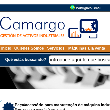
Português/Brasil
Inicio
Quiénes Somos
Servicios
Máquinas a la venta
Qué estás buscando?
Peça/acessório para manutenção de máquina indust
Item novo à venda (sem uso)