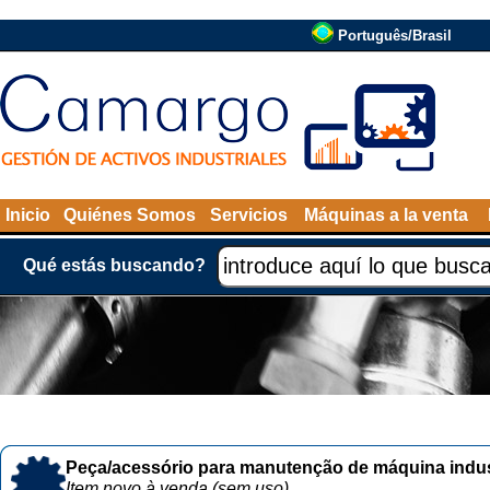
Português/Brasil
Inicio
Quiénes Somos
Servicios
Máquinas a la venta
Qué estás buscando?
Peça/acessório para manutenção de máquina indust
Item novo à venda (sem uso)