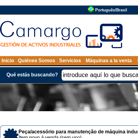
Português/Brasil
Inicio
Quiénes Somos
Servicios
Máquinas a la venta
Qué estás buscando?
Peça/acessório para manutenção de máquina indust
Item novo à venda (sem uso)