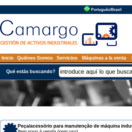
Português/Brasil
Inicio
Quiénes Somos
Servicios
Máquinas a la venta
Qué estás buscando?
Peça/acessório para manutenção de máquina indust
Item novo à venda (sem uso)