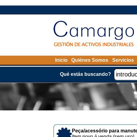
Inicio
Quiénes Somos
Servicios
Qué estás buscando?
Peça/acessório para manute
Item novo à venda (sem uso)