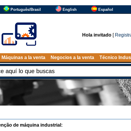
Português/Brasil
English
Español
Hola invitado
[
Registr
Máquinas a la venta
Negocios a la venta
Técnico Indust
nção de máquina industrial: