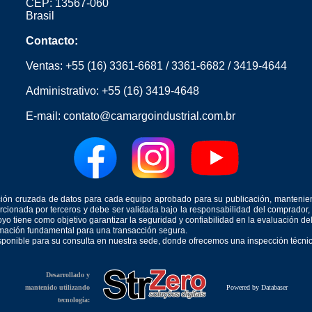
CEP: 13567-060
Brasil
Contacto:
Ventas:
+55 (16) 3361-6681
/
3361-6682
/
3419-4644
Administrativo:
+55 (16) 3419-4648
E-mail:
contato@camargoindustrial.com.br
icación cruzada de datos para cada equipo aprobado para su publicación, mantenie
orcionada por terceros y debe ser validada bajo la responsabilidad del comprad
yo tiene como objetivo garantizar la seguridad y confiabilidad en la evaluación d
ormación fundamental para una transacción segura.
isponible para su consulta en nuestra sede, donde ofrecemos una inspección técnica
Desarrollado y
mantenido utilizando
Powered by Databaser
tecnología: