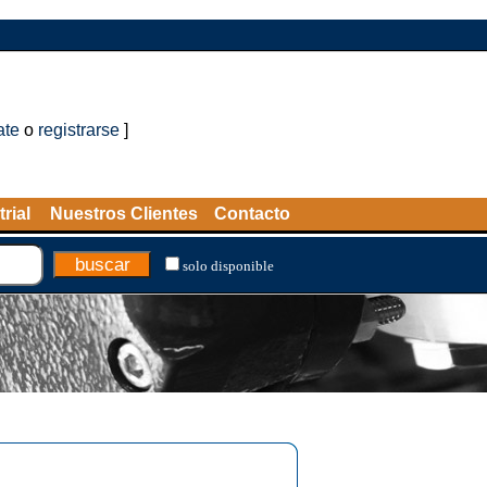
ate
o
registrarse
]
rial
Nuestros Clientes
Contacto
solo disponible