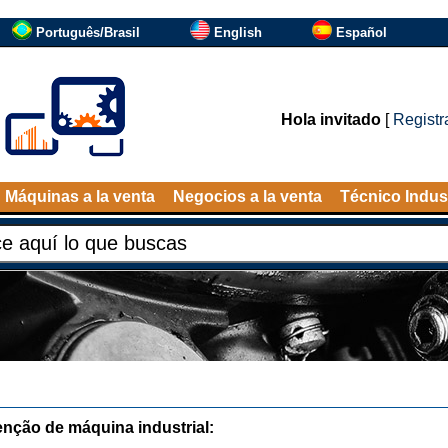
Português/Brasil
English
Español
Hola invitado
[
Registr
Máquinas a la venta
Negocios a la venta
Técnico Indust
nção de máquina industrial: