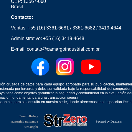
CEP: 13567-060
Brasil
Contacto:
Ventas:
+55 (16) 3361-6681
/
3361-6682
/
3419-4644
Administrativo:
+55 (16) 3419-4648
E-mail:
contato@camargoindustrial.com.br
icación cruzada de datos para cada equipo aprobado para su publicación, mantenie
orcionada por terceros y debe ser validada bajo la responsabilidad del comprad
yo tiene como objetivo garantizar la seguridad y confiabilidad en la evaluación d
ormación fundamental para una transacción segura.
isponible para su consulta en nuestra sede, donde ofrecemos una inspección técnica
Desarrollado y
mantenido utilizando
Powered by Databaser
tecnología: