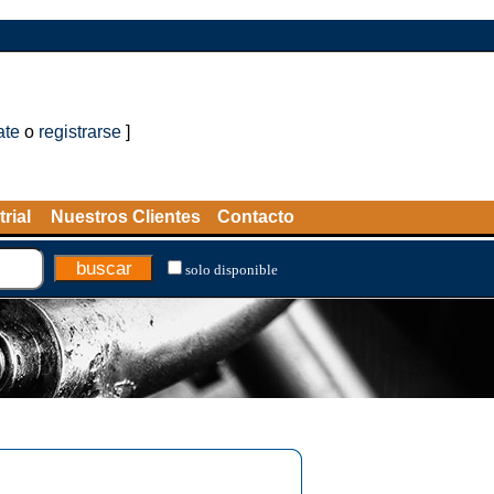
ate
o
registrarse
]
rial
Nuestros Clientes
Contacto
solo disponible