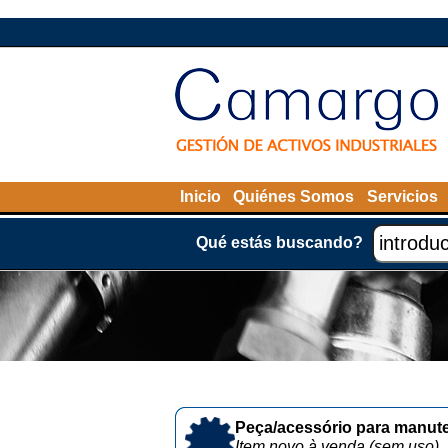
Inicio
Quiénes Somos
Servicios
Qué estás buscando?
Peça/acessório para manute
Item novo à venda (sem uso)