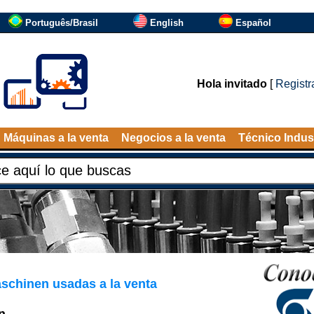
Português/Brasil
English
Español
Hola invitado
[
Registr
Máquinas a la venta
Negocios a la venta
Técnico Indust
chinen usadas a la venta