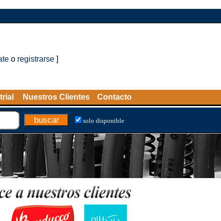
ate
o
registrarse
]
rial
Nuestros Clientes
Contacto
solo disponible