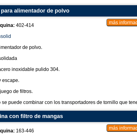
 para alimentador de polvo
Emisión de gases limpios: después
escape se liberan al medio ambient
de partículas sólidas, cumpliendo c
quina:
402-414
Los filtros de bolsas industriales 
solid
la metalurgia, la industria química
minería, el farmacéutico, entre o
limentador de polvo.
ambiental y la salud ocupaciona
ayudando a mantener el aire limpio
solidada
medio ambiente.
cero inoxidable pulido 304.
y escape.
uego de filtros.
 se puede combinar con los transportadores de tornillo que tene
ina con filtro de mangas
quina:
163-446