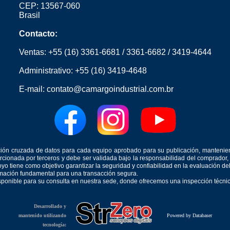
CEP: 13567-060
Brasil
Contacto:
Ventas:
+55 (16) 3361-6681
/
3361-6682
/
3419-4644
Administrativo:
+55 (16) 3419-4648
E-mail:
contato@camargoindustrial.com.br
icación cruzada de datos para cada equipo aprobado para su publicación, mantenie
orcionada por terceros y debe ser validada bajo la responsabilidad del comprad
yo tiene como objetivo garantizar la seguridad y confiabilidad en la evaluación d
ormación fundamental para una transacción segura.
isponible para su consulta en nuestra sede, donde ofrecemos una inspección técnica
Desarrollado y
mantenido utilizando
Powered by Databaser
tecnología: