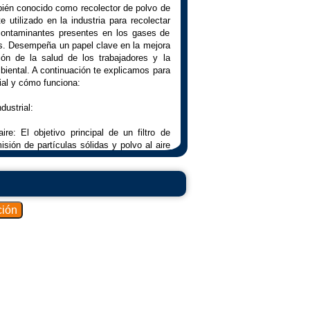
mbién conocido como recolector de polvo de
utilizado en la industria para recolectar
 contaminantes presentes en los gases de
es. Desempeña un papel clave en la mejora
ción de la salud de los trabajadores y la
iental. A continuación te explicamos para
rial y cómo funciona:
dustrial:
re: El objetivo principal de un filtro de
misión de partículas sólidas y polvo al aire
triales. Esto ayuda a cumplir con las
la contaminación del aire.
jadores: El uso de filtros de bolsas en los
 la salud de los trabajadores, evitando que
nocivas que pueden causar problemas
 salud.
s: en algunas aplicaciones, los filtros de
ra recolectar partículas que contienen
e pueden recuperarse y reciclarse.
dustrial: