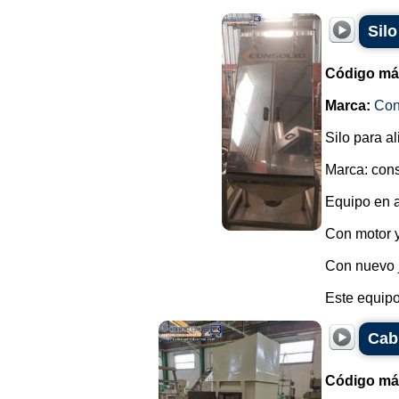
Silo
Código má
Marca:
Con
Silo para a
Marca: con
Equipo en a
Con motor 
Con nuevo j
Este equipo
Cab
Código má