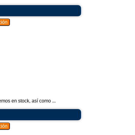
 de eliminar las partículas, los gases de
e con un nivel significativamente reducido
on los estándares de calidad del aire.
se aplican en diversos sectores, entre ellos
, la producción de alimentos, el cemento, la
tros. Son una parte crucial de la gestión
l en muchas instalaciones industriales,
 y proteger la salud de las personas y el
mos en stock, así como ...