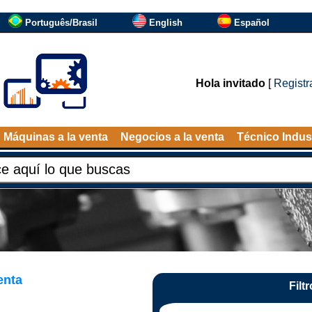
Português/Brasil
English
Español
Hola invitado
[
Registr
Máquinas a la venta
Negocios a la venta
Técnico Indust
enta
Filt