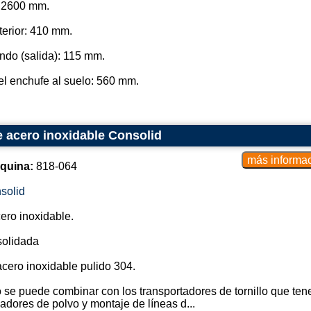
l: 2600 mm.
Captura de Contaminantes: El f
terior: 410 mm.
estratégico donde los gases de esc
Los gases de escape ingresan al si
ndo (salida): 115 mm.
de bolsas.
el enchufe al suelo: 560 mm.
Filtración Mecánica: Dentro del fi
a través de bolsas filtrantes, q
material similar. Las partículas só
las bolsas filtrantes debido a su n
e acero inoxidable Consolid
mecánica.
Colección de partículas: a medid
quina:
818-064
bolsas de filtro, forman una capa 
partículas se elimina del filtr
solid
mantener la eficiencia del proceso.
ero inoxidable.
Limpieza o reemplazo: La limpieza 
mediante un proceso de chorro de 
solidada
partículas de las bolsas. En algun
reemplazar cuando se obstruyen d
cero inoxidable pulido 304.
Recolección de partículas: las p
 se puede combinar con los transportadores de tornillo que ten
filtración pueden desecharse com
ladores de polvo y montaje de líneas d...
de recuperación si contienen materi