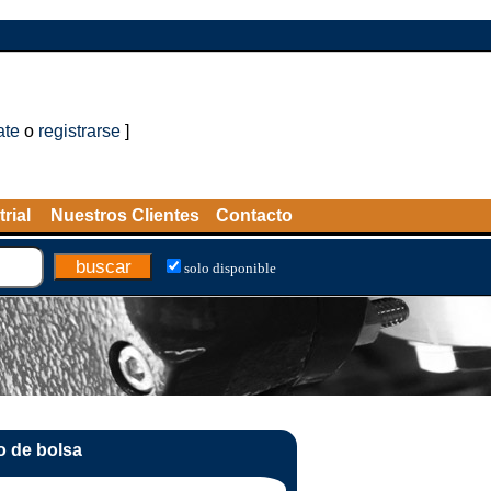
ate
o
registrarse
]
rial
Nuestros Clientes
Contacto
solo disponible
ro de bolsa