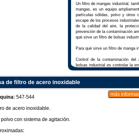
Un filtro de mangas industrial, ta
mangas, es un equipo ampliamente 
partículas sólidas, polvo y otros
escape de los procesos industrial
de la calidad del aire, la protec
prevención de la contaminación amb
qué sirve un filtro de bolsas indust
Para qué sirve un filtro de manga in
Control de la contaminación del ai
bolsas industrial es controlar la e
provenientes de procesos indus
regulaciones ambientales y reducir 
a de filtro de acero inoxidable
Protección de la salud de los traba
lugares de trabajo ayuda a proteger
quina:
547-544
estén expuestos a partículas 
respiratorios y otros riesgos para la
tro de acero inoxidable.
Recuperación de materiales valioso
 polvo con sistema de agitación.
bolsa también se pueden usar pa
materiales o productos valiosos qu
roximadas:
Cómo funciona un filtro de bolsas in