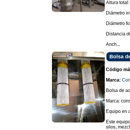
Altura tota
Diámetro in
Diámetro fo
Distancia d
Anch...
Bolsa d
Código má
Marca:
Con
Bolsa de ac
Marca: con
Equipo en a
Este equipo
silos, mezc