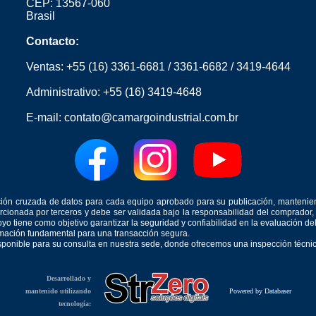
CEP: 13567-060
Brasil
Contacto:
Ventas:
+55 (16) 3361-6681
/
3361-6682
/
3419-4644
Administrativo:
+55 (16) 3419-4648
E-mail:
contato@camargoindustrial.com.br
icación cruzada de datos para cada equipo aprobado para su publicación, mantenie
orcionada por terceros y debe ser validada bajo la responsabilidad del comprad
yo tiene como objetivo garantizar la seguridad y confiabilidad en la evaluación d
ormación fundamental para una transacción segura.
isponible para su consulta en nuestra sede, donde ofrecemos una inspección técnica
Desarrollado y
mantenido utilizando
Powered by Databaser
tecnología: