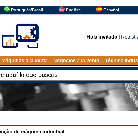
Português/Brasil
English
Español
Hola invitado
[
Registr
Máquinas a la venta
Negocios a la venta
Técnico Indust
nção de máquina industrial: