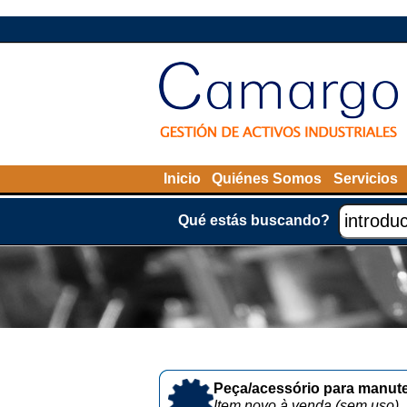
Inicio
Quiénes Somos
Servicios
Qué estás buscando?
Peça/acessório para manute
Item novo à venda (sem uso)