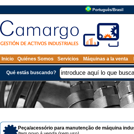
Português/Brasil
Inicio
Quiénes Somos
Servicios
Máquinas a la venta
Qué estás buscando?
Peça/acessório para manutenção de máquina indust
Item novo à venda (sem uso)