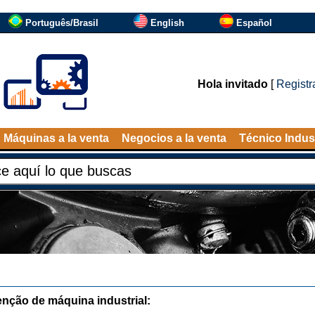
Português/Brasil
English
Español
Hola invitado
[
Registr
Máquinas a la venta
Negocios a la venta
Técnico Indust
nção de máquina industrial: