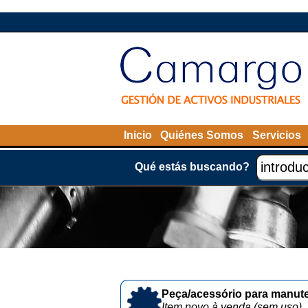
Inicio
Quiénes Somos
Servicios
Qué estás buscando?
Peça/acessório para manute
Item novo à venda (sem uso)