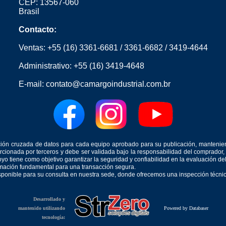
CEP: 13567-060
Brasil
Contacto:
Ventas:
+55 (16) 3361-6681
/
3361-6682
/
3419-4644
Administrativo:
+55 (16) 3419-4648
E-mail:
contato@camargoindustrial.com.br
icación cruzada de datos para cada equipo aprobado para su publicación, mantenie
orcionada por terceros y debe ser validada bajo la responsabilidad del comprad
yo tiene como objetivo garantizar la seguridad y confiabilidad en la evaluación d
ormación fundamental para una transacción segura.
isponible para su consulta en nuestra sede, donde ofrecemos una inspección técnica
Desarrollado y
mantenido utilizando
Powered by Databaser
tecnología: