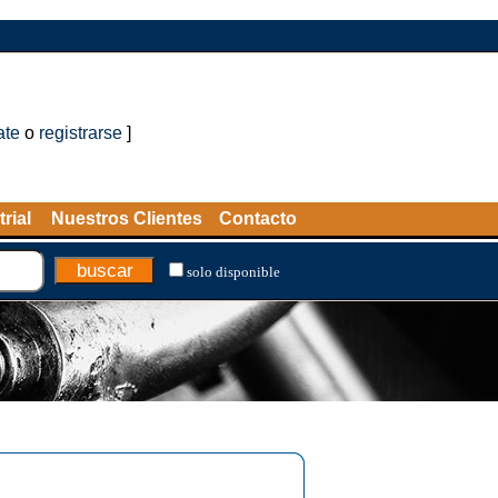
ate
o
registrarse
]
rial
Nuestros Clientes
Contacto
solo disponible