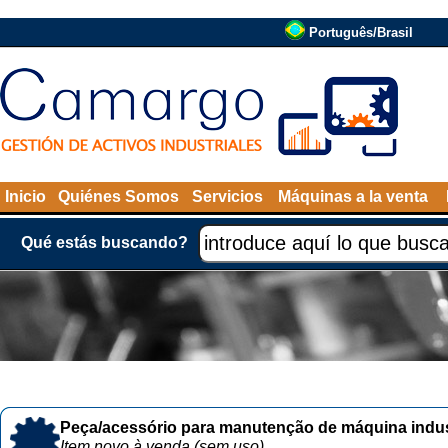
Português/Brasil
Inicio
Quiénes Somos
Servicios
Máquinas a la venta
Qué estás buscando?
Peça/acessório para manutenção de máquina indust
Item novo à venda (sem uso)