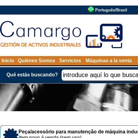
Português/Brasil
Inicio
Quiénes Somos
Servicios
Máquinas a la venta
Qué estás buscando?
Peça/acessório para manutenção de máquina indust
Item novo à venda (sem uso)