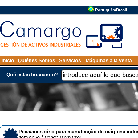
Português/Brasil
Inicio
Quiénes Somos
Servicios
Máquinas a la venta
Qué estás buscando?
Peça/acessório para manutenção de máquina indust
Item novo à venda (sem uso)