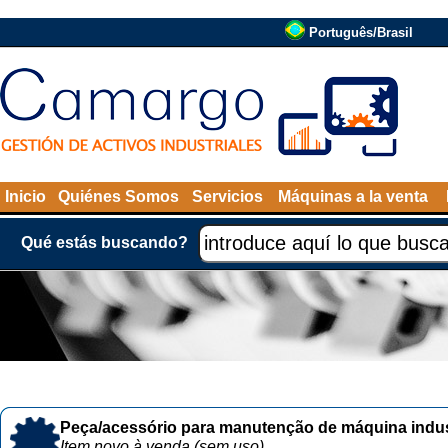
Português/Brasil
Inicio
Quiénes Somos
Servicios
Máquinas a la venta
Qué estás buscando?
Peça/acessório para manutenção de máquina indust
Item novo à venda (sem uso)