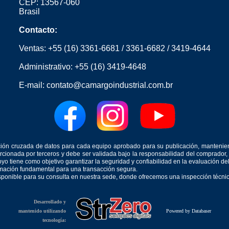
CEP: 13567-060
Brasil
Contacto:
Ventas:
+55 (16) 3361-6681
/
3361-6682
/
3419-4644
Administrativo:
+55 (16) 3419-4648
E-mail:
contato@camargoindustrial.com.br
icación cruzada de datos para cada equipo aprobado para su publicación, mantenie
orcionada por terceros y debe ser validada bajo la responsabilidad del comprad
yo tiene como objetivo garantizar la seguridad y confiabilidad en la evaluación d
ormación fundamental para una transacción segura.
isponible para su consulta en nuestra sede, donde ofrecemos una inspección técnica
Desarrollado y
mantenido utilizando
Powered by Databaser
tecnología: