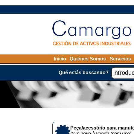
Inicio
Quiénes Somos
Servicios
Qué estás buscando?
Peça/acessório para manute
Item novo à venda (sem uso)