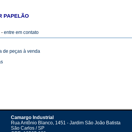
R PAPELÃO
 -
entre em contato
ta de peças à venda
as
Camargo Industrial
Rua Antônio Blanco, 1451 - Jardim São João Batista
São Carlos / SP