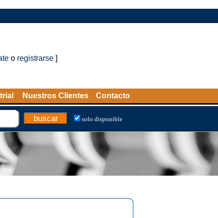
ate
o
registrarse
]
rial
Nuestros Clientes
Contacto
solo disponible