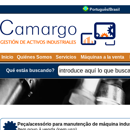
Português/Brasil
Inicio
Quiénes Somos
Servicios
Máquinas a la venta
Qué estás buscando?
Peça/acessório para manutenção de máquina indust
Item novo à venda (sem uso)