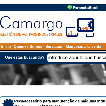
Português/Brasil
Inicio
Quiénes Somos
Servicios
Máquinas a la venta
Qué estás buscando?
Peça/acessório para manutenção de máquina indust
Item novo à venda (sem uso)