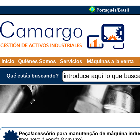
Português/Brasil
Inicio
Quiénes Somos
Servicios
Máquinas a la venta
Qué estás buscando?
Peça/acessório para manutenção de máquina indust
Item novo à venda (sem uso)