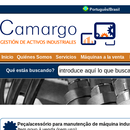
Português/Brasil
Inicio
Quiénes Somos
Servicios
Máquinas a la venta
Qué estás buscando?
Peça/acessório para manutenção de máquina indust
Item novo à venda (sem uso)