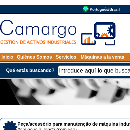
Português/Brasil
Inicio
Quiénes Somos
Servicios
Máquinas a la venta
Qué estás buscando?
Peça/acessório para manutenção de máquina indust
Item novo à venda (sem uso)