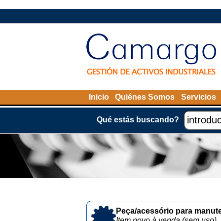
Inicio
Quiénes Somos
Servicios
Qué estás buscando?
Peça/acessório para manute
Item novo à venda (sem uso)