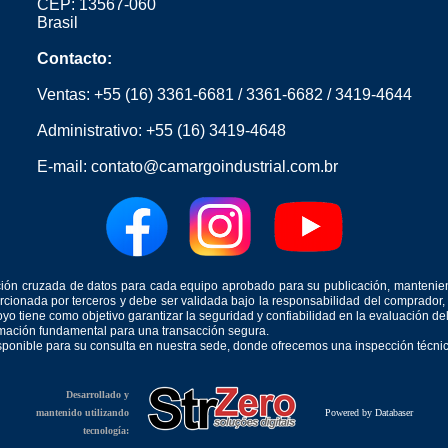
CEP: 13567-060
Brasil
Contacto:
Ventas:
+55 (16) 3361-6681
/
3361-6682
/
3419-4644
Administrativo:
+55 (16) 3419-4648
E-mail:
contato@camargoindustrial.com.br
icación cruzada de datos para cada equipo aprobado para su publicación, mantenie
orcionada por terceros y debe ser validada bajo la responsabilidad del comprad
yo tiene como objetivo garantizar la seguridad y confiabilidad en la evaluación d
ormación fundamental para una transacción segura.
isponible para su consulta en nuestra sede, donde ofrecemos una inspección técnica
Desarrollado y
mantenido utilizando
Powered by Databaser
tecnología: