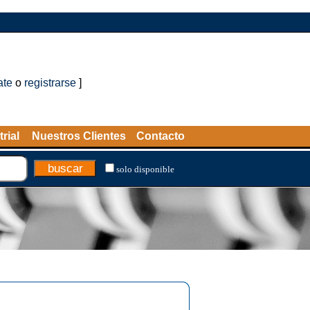
ate
o
registrarse
]
rial
Nuestros Clientes
Contacto
solo disponible