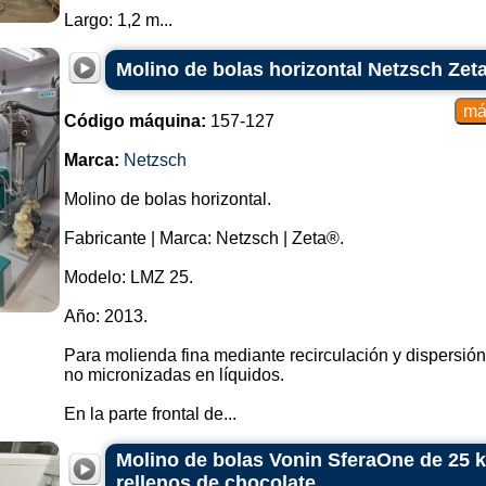
Largo: 1,2 m...
Molino de bolas horizontal Netzsch Zet
Código máquina:
157-127
Marca:
Netzsch
Molino de bolas horizontal.
Fabricante | Marca: Netzsch | Zeta®.
Modelo: LMZ 25.
Año: 2013.
Para molienda fina mediante recirculación y dispersión
no micronizadas en líquidos.
En la parte frontal de...
Molino de bolas Vonin SferaOne de 25 kg
rellenos de chocolate.