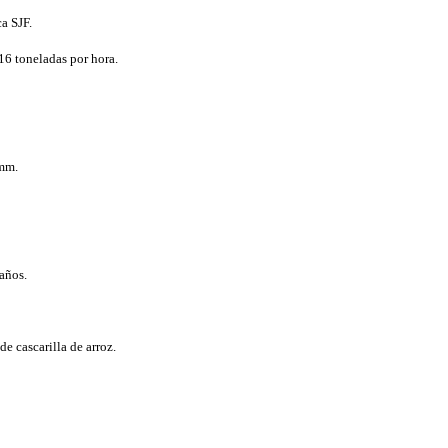
a SJF.
6 toneladas por hora.
 mm.
años.
de cascarilla de arroz.