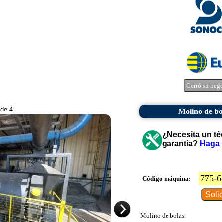
Cerró su neg
 de 4
Molino de bo
¿Necesita un té
garantía?
Haga 
775-6
Código máquina:
Molino de bolas.