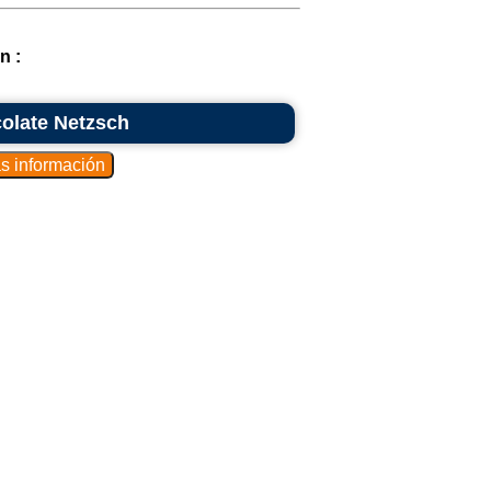
n :
colate Netzsch