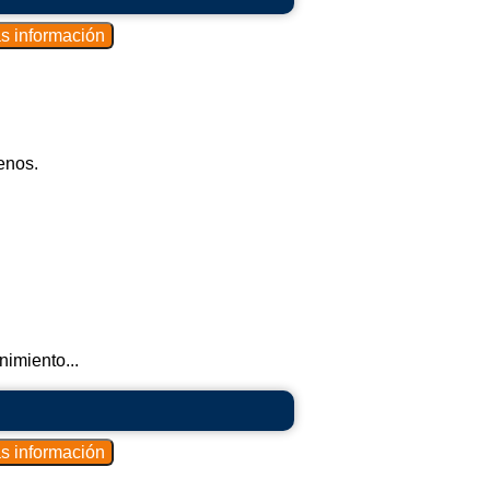
enos.
imiento...