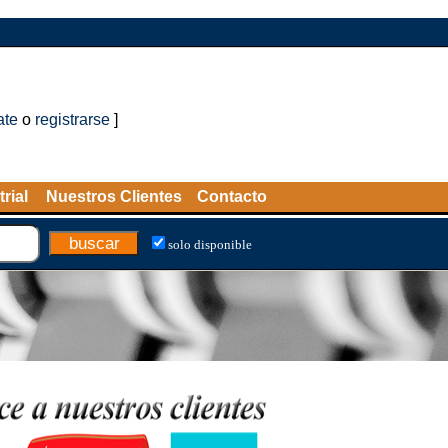
ate
o
registrarse
]
rial
Nuestros Clientes
Contacto
solo disponible