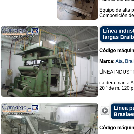
Equipo de alta p
Composición del 
Línea indust
largas Braib
Código máquin
Marca:
Ata
,
Brai
LÍNEA INDUSTRIA
caldera marca At
20 ³ de m, 120 p
Línea pa
Braslae
Código máquin