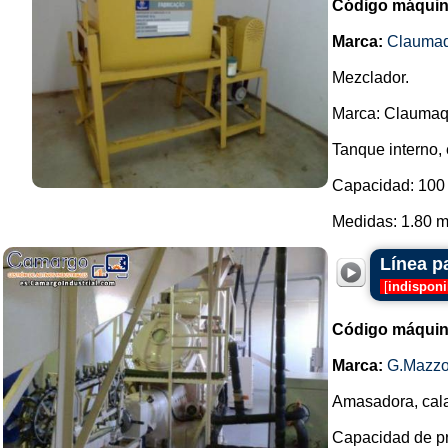
Código máquin
Marca:
Clauma
Mezclador.
Marca: Claumaq
Tanque interno, 
Capacidad: 100 
Medidas: 1.80 m 
Línea p
[
indisponi
Código máquin
Marca:
G.Mazzo
Amasadora, cala
Capacidad de pro