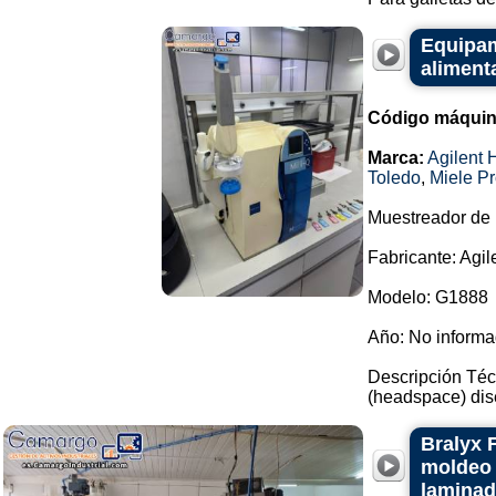
Equipami
alimenta
Código máquin
Marca:
Agilent 
Toledo
,
Miele Pr
Muestreador de
Fabricante: Agil
Modelo: G1888
Año: No inform
Descripción Téc
(headspace) dise
Bralyx 
moldeo 
laminad