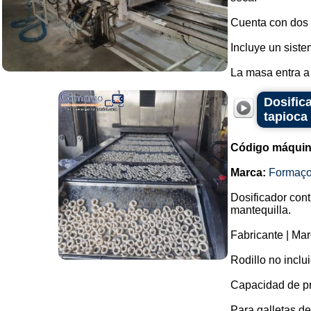
Cuenta con dos r
Incluye un siste
La masa entra a 
Dosific
tapioca
Código máquin
Marca:
Formaç
Dosificador cont
mantequilla.
Fabricante | Ma
Rodillo no inclu
Capacidad de p
Para galletas de