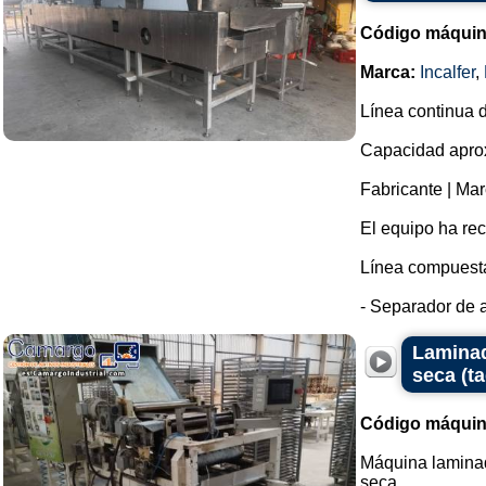
Código máquin
Marca:
Incalfer
,
Línea continua d
Capacidad aprox
Fabricante | Mar
El equipo ha re
Línea compuesta
- Separador de a
Laminad
seca (ta
Código máquin
Máquina lamina
seca.