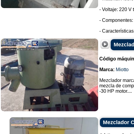
- Voltaje: 220 V t
- Componentes: 
- Característica
Mezclad
Código máquin
Marca:
Miotto
Mezclador marca
mezcla de compu
-30 HP motor....
Mezclador 