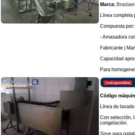
Marca:
Braslaer
Línea completa p
Compuesta por:
- Amasadora con
Fabricante | Mar
Capacidad aprox
Para homogeneiz
[
indisponible
]
Código máquin
Línea de lavado
Con selección, l
congelación.
Sirve para patatas