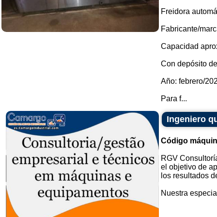
Freidora automát
Fabricante/marca
Capacidad aprox
Con depósito de
Año: febrero/20
Para f...
Ingeniero q
Código máquin
RGV Consultoría
el objetivo de a
los resultados d
Nuestra especial