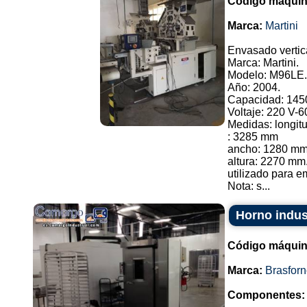
Código máquin
Marca:
Martini
Envasado vertic
Marca: Martini.
Modelo: M96LE.
Año: 2004.
Capacidad: 145
Voltaje: 220 V-6
Medidas: longit
: 3285 mm
ancho: 1280 mm
altura: 2270 mm
utilizado para e
Nota: s...
Horno indust
Código máquin
Marca:
Brasfor
Componentes: