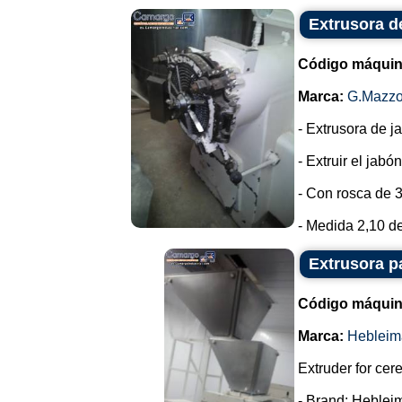
Extrusora d
Código máquin
Marca:
G.Mazzo
- Extrusora de 
- Extruir el jab
- Con rosca de 
- Medida 2,10 de
Extrusora p
Código máquin
Marca:
Hebleim
Extruder for cer
- Brand: Heblei