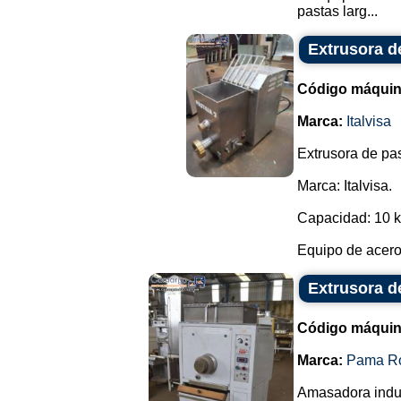
pastas larg...
Extrusora de
Código máquin
Marca:
Italvisa
Extrusora de pas
Marca: Italvisa.
Capacidad: 10 kg
Equipo de acero 
Extrusora d
Código máquin
Marca:
Pama R
Amasadora indus