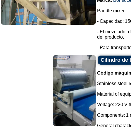
Marca:
Bonsuc
Paddle mixer
- Capacidad: 150
- El mezclador d
del producto,
- Para transport
Cilindro de
Código máquin
Stainless steel r
Material of equi
Voltage: 220 V 
Components: 1 m
General characte