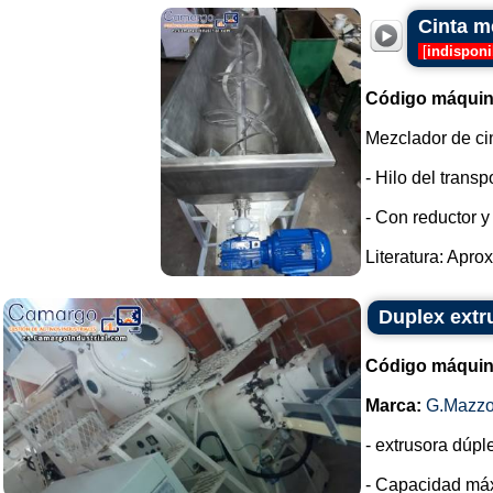
Cinta m
[
indisponi
Código máquin
Mezclador de ci
- Hilo del transp
- Con reductor y
Literatura: Apro
Duplex extr
Código máquin
Marca:
G.Mazzo
- extrusora dúp
- Capacidad máx