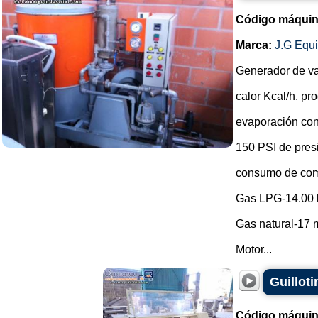
Código máquin
Marca:
J.G Equ
Generador de v
calor Kcal/h. p
evaporación con
150 PSI de pres
consumo de com
Gas LPG-14.00 
Gas natural-17 m
Motor...
Guilloti
Código máquin