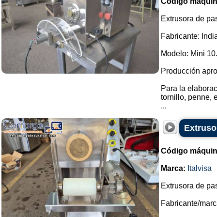
Código máquin
Extrusora de pas
Fabricante: Indi
Modelo: Mini 10
Producción apro
Para la elaborac
tornillo, penne, 
...
Extrusor
Código máquin
Marca:
Italvisa
Extrusora de pas
Fabricante/marca