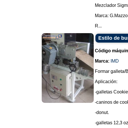
Mezclador Sigm
Marca: G.Mazzo
R...
Estilo de bu
Código máquin
Marca:
IMD
Formar galleta/B
Aplicación:
-galletas Cookie
-caninos de cook
-donut.
-galletas 12,3 oz