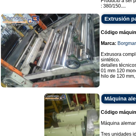
Producto a ser p
: 380/150....
Extrusión p
Código máquin
Marca:
Borgmar
Extrusora compl
sintético.
detalles técnico
01 mm 120 mono 
hilo de 120 mm, 
Máquina ale
Código máquin
Máquina alemana
Tres unidades id