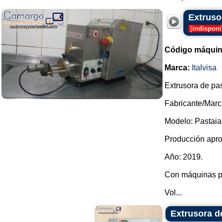
Extrusor
[
indisponi
Código máquin
Marca:
Italvisa
Extrusora de pas
Fabricante/Marca
Modelo: Pastaia
Producción apro
Año: 2019.
Con máquinas para
Vol...
Extrusora de