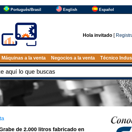
Português/Brasil
English
Español
Hola invitado
[
Registr
Máquinas a la venta
Negocios a la venta
Técnico Indust
ta
Grabe de 2.000 litros fabricado en