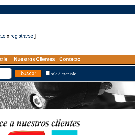
ate
o
registrarse
]
rial
Nuestros Clientes
Contacto
solo disponible