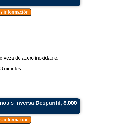
erveza de acero inoxidable.
3 minutos.
osis inversa Despurifil, 8.000