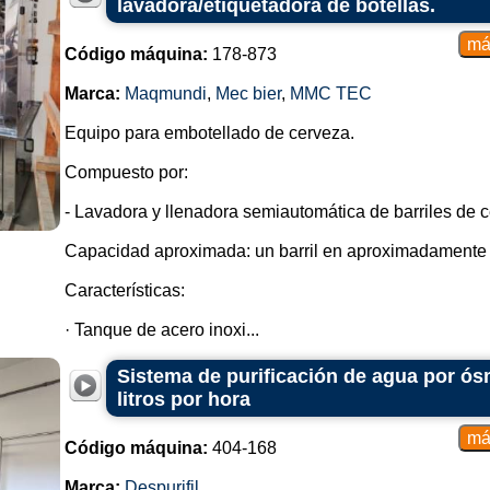
lavadora/etiquetadora de botellas.
Código máquina:
178-873
Marca:
Maqmundi
,
Mec bier
,
MMC TEC
Equipo para embotellado de cerveza.
Compuesto por:
- Lavadora y llenadora semiautomática de barriles de c
Capacidad aproximada: un barril en aproximadamente 
Características:
· Tanque de acero inoxi...
Sistema de purificación de agua por ósm
litros por hora
Código máquina:
404-168
Marca:
Despurifil