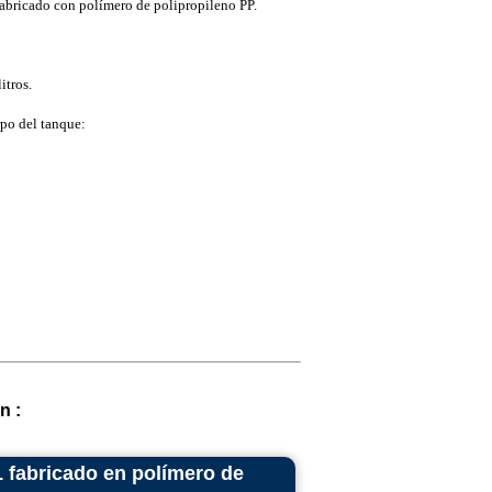
fabricado con polímero de polipropileno PP.
tros.
po del tanque:
n :
L fabricado en polímero de