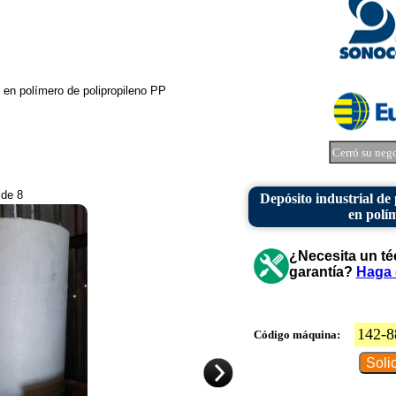
s en polímero de polipropileno PP
Cerró su neg
 de 8
Depósito industrial de 
en polí
¿Necesita un té
garantía?
Haga 
142-8
Código máquina: